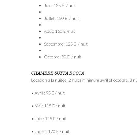
Juin: 125 E / nuit
Juillet: 150 E / nuit
Août: 160 E /nuit
Septembre: 125 E / nuit
Octobre: 80 E / nuit
CHAMBRE SUTTA ROCCA
Location à la nuitée, 2 nuits minimum avril et octobre, 3 
• Avril : 95 E / nuit
• Mai : 115 E / nuit
• Juin : 145 E / nuit
• Juillet : 170 E / nuit