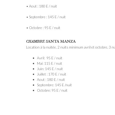
• Aout : 180 E / nuit
• Septembre : 145 E / nuit
• Octobre : 95 E / nuit
CHAMBRE S
ANTA MANZA
Location à la nuitée, 2 nuits minimum avril et octobre, 3
Avril: 95 E / nuit
Mai: 115 E / nuit
Juin: 145 E / nuit
Juillet : 170 E / nuit
Aout : 180 E / nuit
Septembre: 145 E /nuit
Octobre: 95 E / nuit