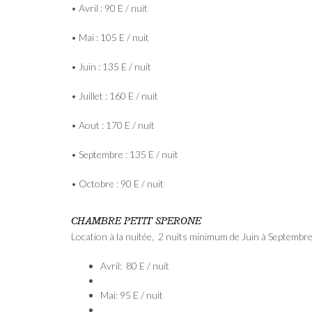
• Avril : 90 E / nuit
• Mai : 105 E / nuit
• Juin : 135 E / nuit
• Juillet : 160 E / nuit
• Aout : 170 E / nuit
• Septembre : 135 E / nuit
• Octobre : 90 E / nuit
CHAMBRE PETIT SPERONE
Location à la nuitée, 2 nuits minimum de Juin à Septembr
Avril: 80 E / nuit
Mai: 95 E / nuit